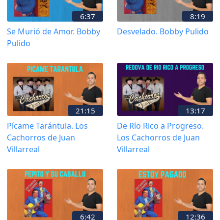
6:37
8:19
Se Murió de Amor. Bobby
Desvelado. Bobby Pulido
Pulido
21:15
13:17
Pícame Tarántula. Los
De Río Rico a Progreso.
Cachorros de Juan
Los Cachorros de Juan
Villarreal
Villarreal
6:42
12:36