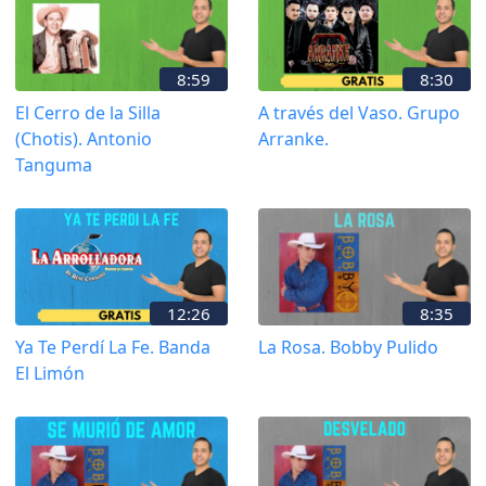
8:59
8:30
El Cerro de la Silla
A través del Vaso. Grupo
(Chotis). Antonio
Arranke.
Tanguma
12:26
8:35
Ya Te Perdí La Fe. Banda
La Rosa. Bobby Pulido
El Limón