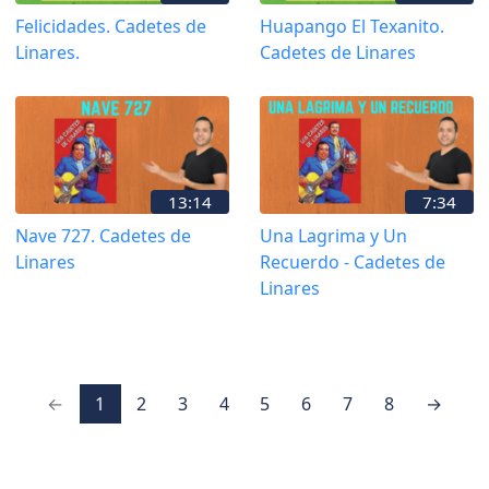
Felicidades. Cadetes de
Huapango El Texanito.
Linares.
Cadetes de Linares
13:14
7:34
Nave 727. Cadetes de
Una Lagrima y Un
Linares
Recuerdo - Cadetes de
Linares
←
1
2
3
4
5
6
7
8
→