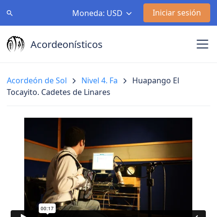
Iniciar sesión
Moneda: USD
Acordeonísticos
Acordeón de Sol
Nivel 4. Fa
Huapango El
Tocayito. Cadetes de Linares