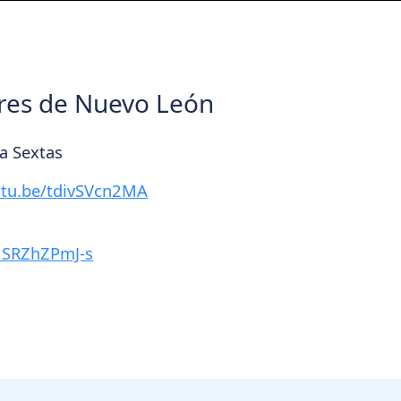
res de Nuevo León
a Sextas
utu.be/tdivSVcn2MA
/MSRZhZPmJ-s