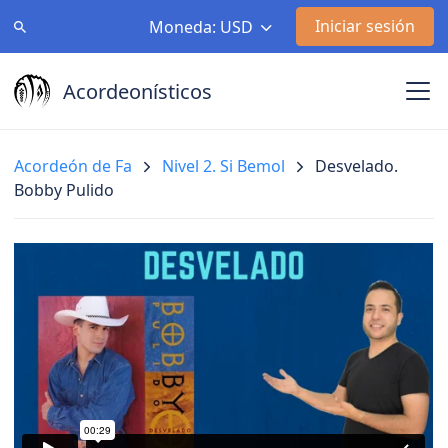
Iniciar sesión
Moneda: USD
Acordeonísticos
Acordeón de Fa
Nivel 2. Si Bemol
Desvelado.
Bobby Pulido