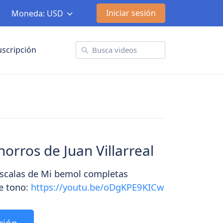
Iniciar sesión
Moneda: USD
uscripción
orros de Juan Villarreal
scalas de Mi bemol completas
e tono:
https://youtu.be/oDgKPE9KICw