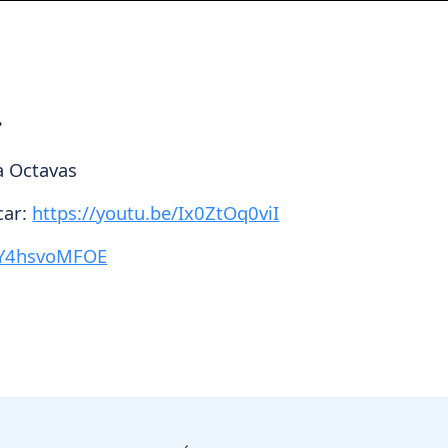
.
a Octavas
car:
https://youtu.be/Ix0ZtOq0viI
/TY4hsvoMFOE