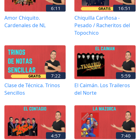
6:11
16:51
Amor Chiquito.
Chiquilla Cariñosa -
Cardenales de NL
Pesado / Racheritos del
Topochico
7:22
5:59
Clase de Técnica. Trinos
El Caimán. Los Traileros
Sencillos
del Norte
4:57
7:40