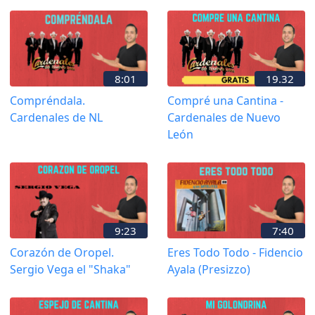
8:01
19.32
Compréndala.
Compré una Cantina -
Cardenales de NL
Cardenales de Nuevo
León
9:23
7:40
Corazón de Oropel.
Eres Todo Todo - Fidencio
Sergio Vega el "Shaka"
Ayala (Presizzo)