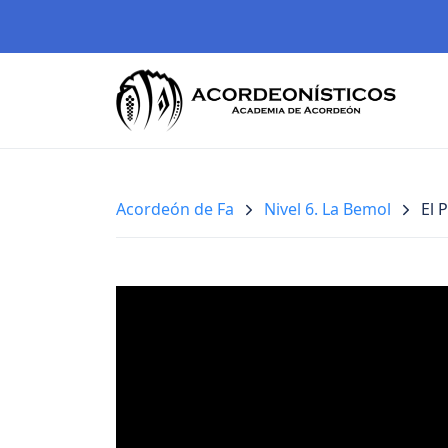
Acordeón de Fa
Nivel 6. La Bemol
El 