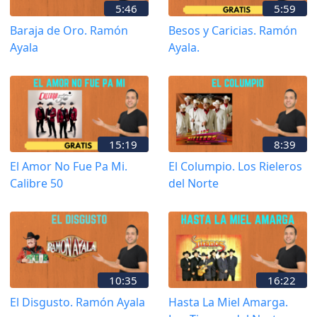
5:46
5:59
Baraja de Oro. Ramón
Besos y Caricias. Ramón
Ayala
Ayala.
15:19
8:39
El Amor No Fue Pa Mi.
El Columpio. Los Rieleros
Calibre 50
del Norte
10:35
16:22
El Disgusto. Ramón Ayala
Hasta La Miel Amarga.