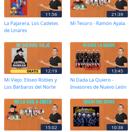
11:56
21:39
La Pajarera. Los Cadetes
Mi Tesoro - Ramón Ayala.
de Linares
12:19
13:45
Mi Viejo. Eliseo Robles y
Ni Dada La Quiero -
Los Bárbaros del Norte
Invasores de Nuevo León
15:02
10:38