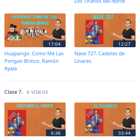
Los Tiranos del Norte
17:04
12:27
Huapango. Como Me Las
Nave 727. Cadetes de
Pongan Brinco. Ramón
Linares
Ayala
Clase 7.
6 VIDEOS
6:36
33:44