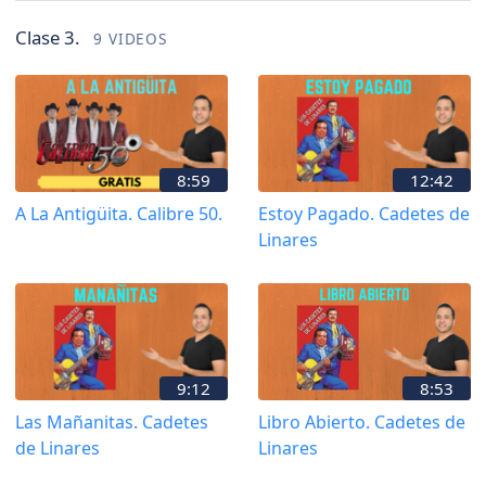
Clase 3.
9 VIDEOS
8:59
12:42
A La Antigüita. Calibre 50.
Estoy Pagado. Cadetes de
Linares
9:12
8:53
Las Mañanitas. Cadetes
Libro Abierto. Cadetes de
de Linares
Linares