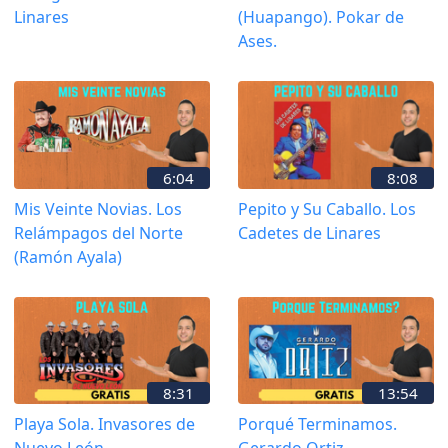
Linares
(Huapango). Pokar de
Ases.
6:04
8:08
Mis Veinte Novias. Los
Pepito y Su Caballo. Los
Relámpagos del Norte
Cadetes de Linares
(Ramón Ayala)
8:31
13:54
Playa Sola. Invasores de
Porqué Terminamos.