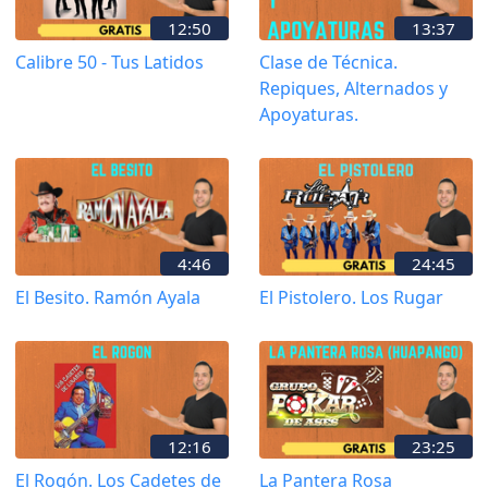
12:50
13:37
Calibre 50 - Tus Latidos
Clase de Técnica.
Repiques, Alternados y
Apoyaturas.
4:46
24:45
El Besito. Ramón Ayala
El Pistolero. Los Rugar
12:16
23:25
El Rogón. Los Cadetes de
La Pantera Rosa