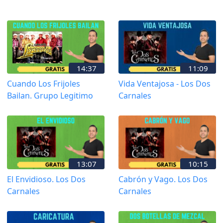
14:37
11:09
Cuando Los Frijoles
Vida Ventajosa - Los Dos
Bailan. Grupo Legitimo
Carnales
13:07
10:15
El Envidioso. Los Dos
Cabrón y Vago. Los Dos
Carnales
Carnales