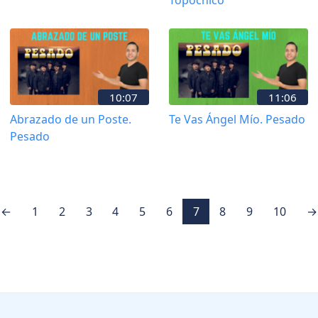
10:07
11:06
Abrazado de un Poste.
Te Vas Ángel Mío. Pesado
Pesado
←
1
2
3
4
5
6
7
8
9
10
→