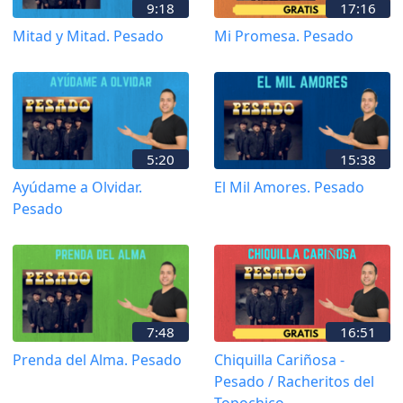
9:18
17:16
Mitad y Mitad. Pesado
Mi Promesa. Pesado
5:20
15:38
Ayúdame a Olvidar.
El Mil Amores. Pesado
Pesado
7:48
16:51
Prenda del Alma. Pesado
Chiquilla Cariñosa -
Pesado / Racheritos del
Topochico