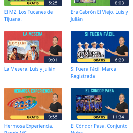
5:25
8:03
El MZ. Los Tucanes de
Era Cabrón El Viejo. Luis y
Tijuana.
Julián
9:01
6:29
La Mesera. Luis y Julián
Si Fuera Fácil. Marca
Registrada
9:55
11:34
Hermosa Experiencia.
El Cóndor Pasa. Conjunto