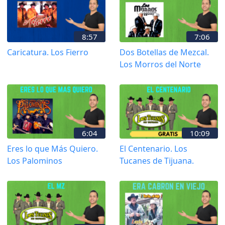
8:57
7:06
Caricatura. Los Fierro
Dos Botellas de Mezcal.
Los Morros del Norte
6:04
10:09
Eres lo que Más Quiero.
El Centenario. Los
Los Palominos
Tucanes de Tijuana.