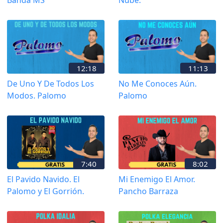
Banda MS
Nube.
12:18
11:13
De Uno Y De Todos Los
No Me Conoces Aún.
Modos. Palomo
Palomo
7:40
8:02
El Pavido Navido. El
Mi Enemigo El Amor.
Palomo y El Gorrión.
Pancho Barraza